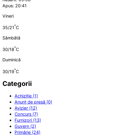
Apus: 20:41
Vineri
°
35/21
C
Sâmbătă
°
30/18
C
Duminică
°
30/19
C
Categorii
Achiziție (1)
Anunț de presă (0)
Avizier (12)
Concurs (7)
Furnizori (13)
Guvern (2)
Primărie (24)