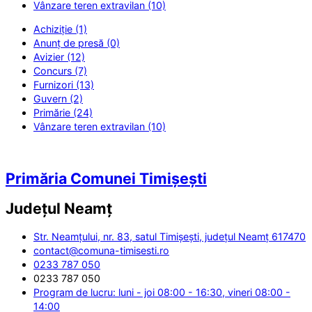
Vânzare teren extravilan (10)
Achiziție (1)
Anunț de presă (0)
Avizier (12)
Concurs (7)
Furnizori (13)
Guvern (2)
Primărie (24)
Vânzare teren extravilan (10)
Primăria Comunei Timișești
Județul
Neamț
Str. Neamțului, nr. 83, satul Timișești, județul Neamț 617470
contact@comuna-timisesti.ro
0233 787 050
0233 787 050
Program de lucru: luni - joi 08:00 - 16:30, vineri 08:00 -
14:00