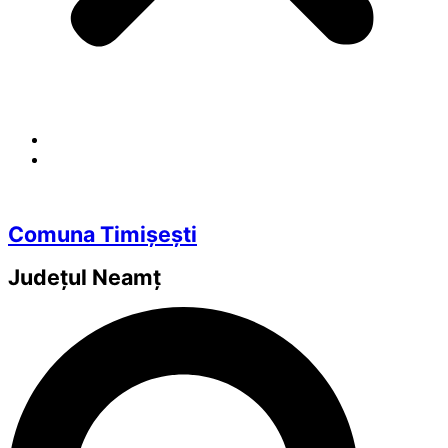
Comuna Timișești
Județul
Neamț