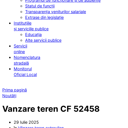
Programul de funcționare și de audiențe
Statul de funcții
Transparența veniturilor salariale
Extrase din legislație
Instituțiile
și serviciile publice
Educația
Alte servicii publice
Servicii
online
Nomenclatura
stradală
Monitorul
Oficial Local
Prima pagină
Noutăți
Vanzare teren CF 52458
29 Iulie 2025
în
Vânzare teren extravilan