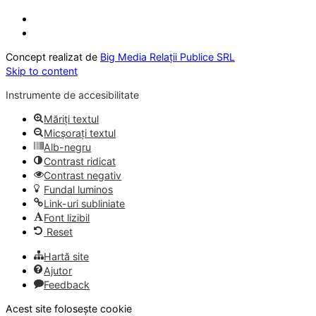
Concept realizat de
Big Media Relații Publice SRL
Skip to content
Instrumente de accesibilitate
Măriți textul
Micșorați textul
Alb-negru
Contrast ridicat
Contrast negativ
Fundal luminos
Link-uri subliniate
Font lizibil
Reset
Hartă site
Ajutor
Feedback
Acest site folosește cookie