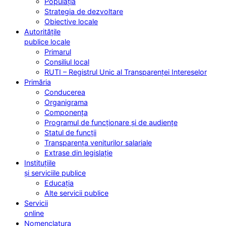
Populația
Strategia de dezvoltare
Obiective locale
Autoritățile
publice locale
Primarul
Consiliul local
RUTI – Registrul Unic al Transparenței Intereselor
Primăria
Conducerea
Organigrama
Componența
Programul de funcționare și de audiențe
Statul de funcții
Transparența veniturilor salariale
Extrase din legislație
Instituțiile
și serviciile publice
Educația
Alte servicii publice
Servicii
online
Nomenclatura