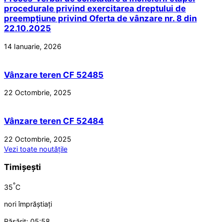
procedurale privind exercitarea dreptului de
preempțiune privind Oferta de vânzare nr. 8 din
22.10.2025
14 Ianuarie, 2026
Vânzare teren CF 52485
22 Octombrie, 2025
Vânzare teren CF 52484
22 Octombrie, 2025
Vezi toate noutățile
Timișești
°
35
C
nori împrăștiați
Răsărit: 05:58