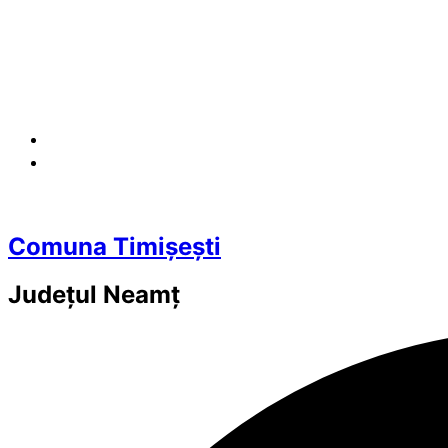
Comuna Timișești
Județul
Neamț