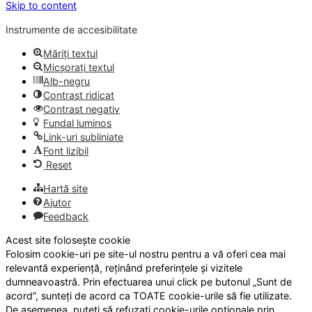
Skip to content
Instrumente de accesibilitate
Măriți textul
Micșorați textul
Alb-negru
Contrast ridicat
Contrast negativ
Fundal luminos
Link-uri subliniate
Font lizibil
Reset
Hartă site
Ajutor
Feedback
Acest site folosește cookie
Folosim cookie-uri pe site-ul nostru pentru a vă oferi cea mai
relevantă experiență, reținând preferințele și vizitele
dumneavoastră. Prin efectuarea unui click pe butonul „Sunt de
acord”, sunteți de acord ca TOATE cookie-urile să fie utilizate.
De asemenea, puteți să refuzați cookie-urile opționale prin