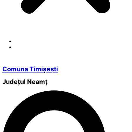
Comuna Timișești
Județul
Neamț