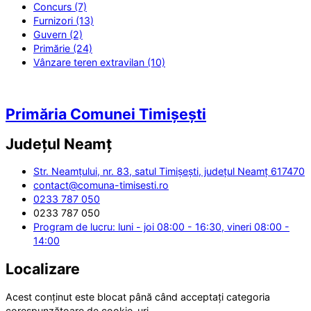
Concurs (7)
Furnizori (13)
Guvern (2)
Primărie (24)
Vânzare teren extravilan (10)
Primăria Comunei Timișești
Județul
Neamț
Str. Neamțului, nr. 83, satul Timișești, județul Neamț 617470
contact@comuna-timisesti.ro
0233 787 050
0233 787 050
Program de lucru: luni - joi 08:00 - 16:30, vineri 08:00 -
14:00
Localizare
Acest conținut este blocat până când acceptați categoria
corespunzătoare de cookie-uri.