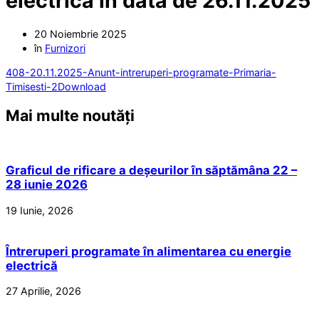
electrică în data de 26.11.2025
20 Noiembrie 2025
în
Furnizori
408-20.11.2025-Anunt-intreruperi-programate-Primaria-
Timisesti-2
Download
Mai multe noutăți
Graficul de rificare a deșeurilor în săptămâna 22 –
28 iunie 2026
19 Iunie, 2026
Întreruperi programate în alimentarea cu energie
electrică
27 Aprilie, 2026