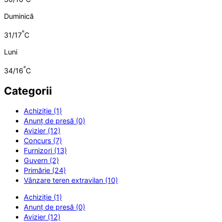
Duminică
°
31/17
C
Luni
°
34/16
C
Categorii
Achiziție (1)
Anunț de presă (0)
Avizier (12)
Concurs (7)
Furnizori (13)
Guvern (2)
Primărie (24)
Vânzare teren extravilan (10)
Achiziție (1)
Anunț de presă (0)
Avizier (12)