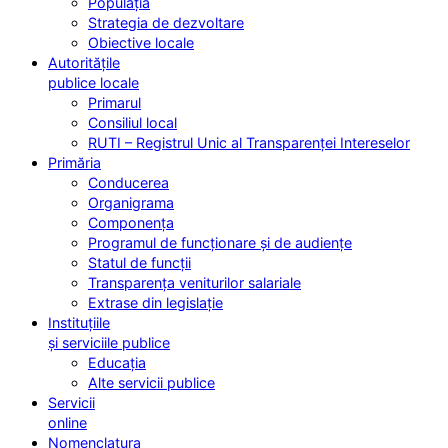
Populația
Strategia de dezvoltare
Obiective locale
Autoritățile
publice locale
Primarul
Consiliul local
RUTI – Registrul Unic al Transparenței Intereselor
Primăria
Conducerea
Organigrama
Componența
Programul de funcționare și de audiențe
Statul de funcții
Transparența veniturilor salariale
Extrase din legislație
Instituțiile
și serviciile publice
Educația
Alte servicii publice
Servicii
online
Nomenclatura