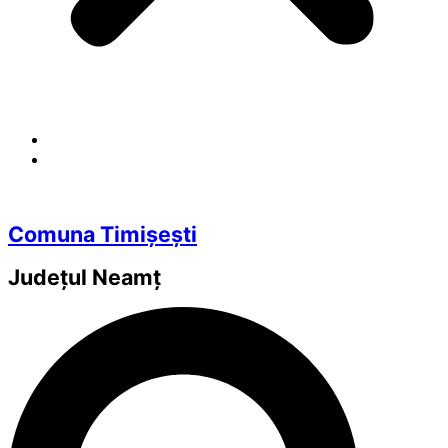
Comuna Timișești
Județul
Neamț