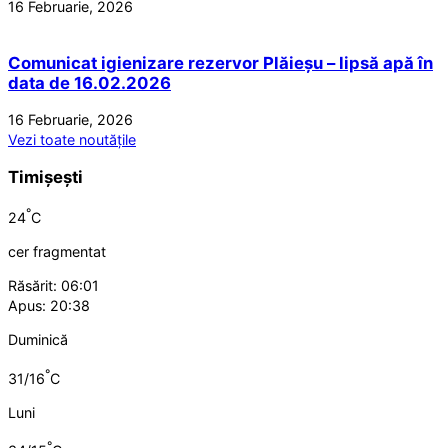
16 Februarie, 2026
Comunicat igienizare rezervor Plăieșu – lipsă apă în
data de 16.02.2026
16 Februarie, 2026
Vezi toate noutățile
Timișești
°
24
C
cer fragmentat
Răsărit: 06:01
Apus: 20:38
Duminică
°
31/16
C
Luni
°