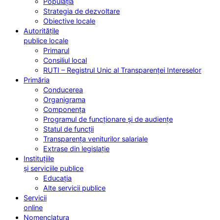
Populația
Strategia de dezvoltare
Obiective locale
Autoritățile
publice locale
Primarul
Consiliul local
RUTI – Registrul Unic al Transparenței Intereselor
Primăria
Conducerea
Organigrama
Componența
Programul de funcționare și de audiențe
Statul de funcții
Transparența veniturilor salariale
Extrase din legislație
Instituțiile
și serviciile publice
Educația
Alte servicii publice
Servicii
online
Nomenclatura