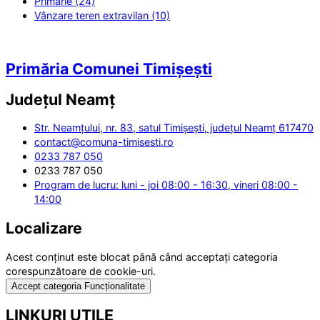
Primărie (24)
Vânzare teren extravilan (10)
Primăria Comunei Timișești
Județul
Neamț
Str. Neamțului, nr. 83, satul Timișești, județul Neamț 617470
contact@comuna-timisesti.ro
0233 787 050
0233 787 050
Program de lucru: luni - joi 08:00 - 16:30, vineri 08:00 -
14:00
Localizare
Acest conținut este blocat până când acceptați categoria
corespunzătoare de cookie-uri.
Accept categoria Funcționalitate
LINKURI UTILE