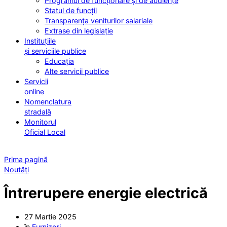
Programul de funcționare și de audiențe
Statul de funcții
Transparența veniturilor salariale
Extrase din legislație
Instituțiile
și serviciile publice
Educația
Alte servicii publice
Servicii
online
Nomenclatura
stradală
Monitorul
Oficial Local
Prima pagină
Noutăți
Întrerupere energie electrică
27 Martie 2025
în
Furnizori