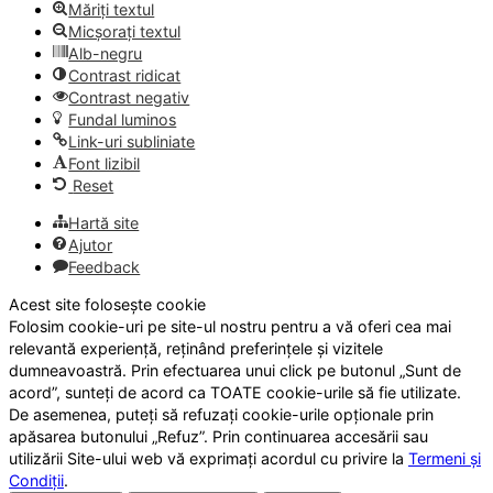
Măriți textul
Micșorați textul
Alb-negru
Contrast ridicat
Contrast negativ
Fundal luminos
Link-uri subliniate
Font lizibil
Reset
Hartă site
Ajutor
Feedback
Acest site folosește cookie
Folosim cookie-uri pe site-ul nostru pentru a vă oferi cea mai
relevantă experiență, reținând preferințele și vizitele
dumneavoastră. Prin efectuarea unui click pe butonul „Sunt de
acord”, sunteți de acord ca TOATE cookie-urile să fie utilizate.
De asemenea, puteți să refuzați cookie-urile opționale prin
apăsarea butonului „Refuz”. Prin continuarea accesării sau
utilizării Site-ului web vă exprimați acordul cu privire la
Termeni și
Condiții
.