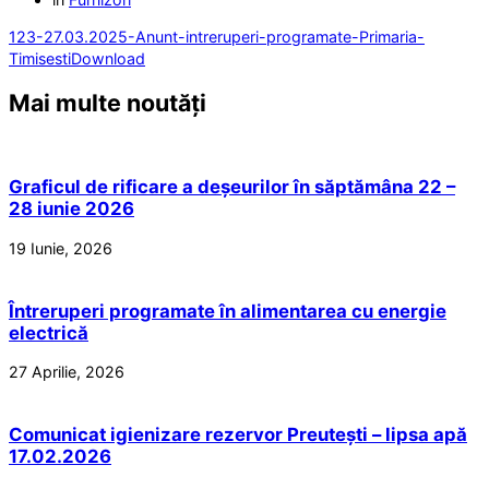
123-27.03.2025-Anunt-intreruperi-programate-Primaria-
Timisesti
Download
Mai multe noutăți
Graficul de rificare a deșeurilor în săptămâna 22 –
28 iunie 2026
19 Iunie, 2026
Întreruperi programate în alimentarea cu energie
electrică
27 Aprilie, 2026
Comunicat igienizare rezervor Preutești – lipsa apă
17.02.2026