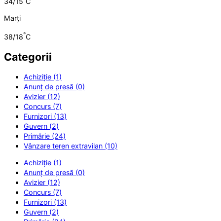
34/15
C
Marți
°
38/18
C
Categorii
Achiziție (1)
Anunț de presă (0)
Avizier (12)
Concurs (7)
Furnizori (13)
Guvern (2)
Primărie (24)
Vânzare teren extravilan (10)
Achiziție (1)
Anunț de presă (0)
Avizier (12)
Concurs (7)
Furnizori (13)
Guvern (2)