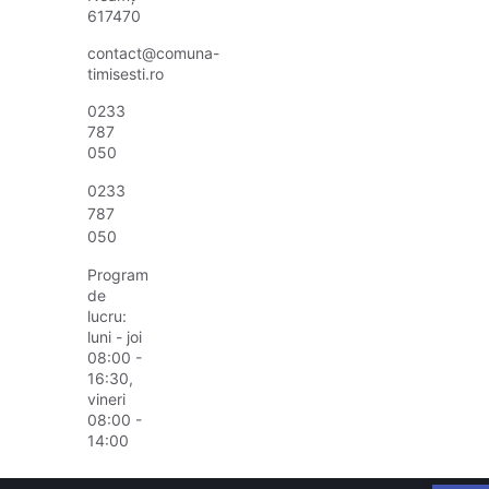
617470
contact@comuna-
timisesti.ro
0233
787
050
0233
787
050
Program
de
lucru:
luni - joi
08:00 -
16:30,
vineri
08:00 -
14:00