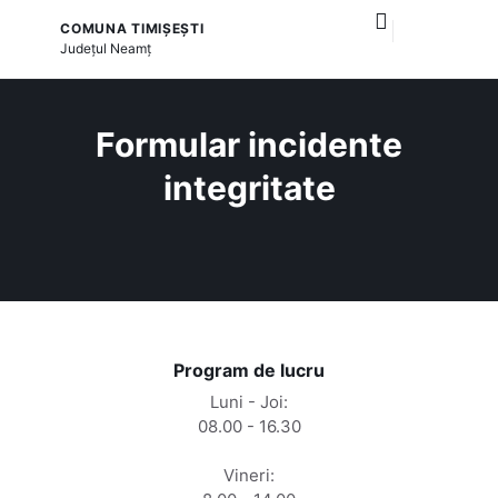
COMUNA TIMIȘEȘTI
și serviciile publice
Județul
Neamț
Formular incidente
integritate
Program de lucru
Luni - Joi:
08.00 - 16.30
Vineri: