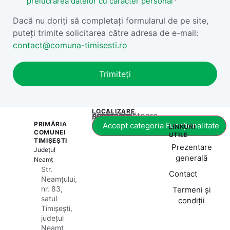
*
și
prelucrarea datelor cu caracter personal
Condiții
Dacă nu doriți să completați formularul de pe site,
*
puteți trimite solicitarea către adresa de e-mail:
contact@comuna-timisesti.ro
LOCALIZARE
Acest conținut este blocat până când acceptați categoria corespunzătoare de cookie-uri.
PRIMĂRIA
Accept categoria Funcționalitate
LINKURI
COMUNEI
UTILE
TIMIȘEȘTI
Prezentare
Județul
generală
Neamț
Str.
Contact
Neamțului,
nr. 83,
Termeni și
satul
condiții
Timișești,
județul
Neamț