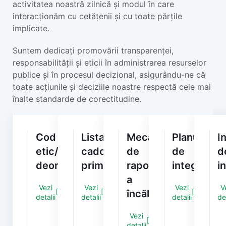
activitatea noastră zilnică și modul în care
interacționăm cu cetățenii și cu toate părțile
implicate.
Suntem dedicați promovării transparenței,
responsabilității și eticii în administrarea resurselor
publice și în procesul decizional, asigurându-ne că
toate acțiunile și deciziile noastre respectă cele mai
înalte standarde de corectitudine.
Cod
Lista
Mecanismul
Planul
I
etic/
cadourilor
de
de
d
deontologic
primite
raportare
integritate
i
a
Vezi
Vezi
Vezi
V
încălcărilor
detalii
detalii
detalii
det
Vezi
detalii