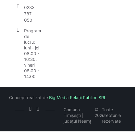
0233
787
050
Program
de
lucru:
luni - joi
08:00 -
16:30,
vineri
08:00 -
14:00
Concept realizat de
Big Media Relații Publice SRL
Comuna
©
Toate
Timișești |
2026
drepturile
județul Neamț
rezervate