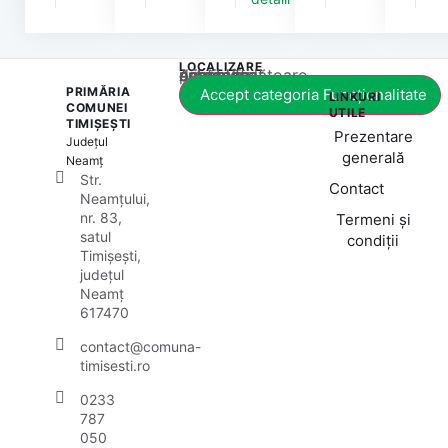
LOCALIZARE
Acest conținut este blocat până când acceptați categoria corespunzătoare de cookie-uri.
PRIMĂRIA
Accept categoria Funcționalitate
LINKURI
COMUNEI
UTILE
TIMIȘEȘTI
Prezentare
Județul
generală
Neamț
Str.
Contact
Neamțului,
nr. 83,
Termeni și
satul
condiții
Timișești,
județul
Neamț
617470
contact@comuna-
timisesti.ro
0233
787
050