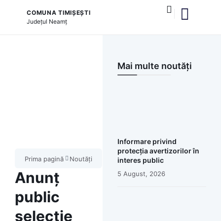
COMUNA TIMIȘEȘTI
Județul
Neamț
și serviciile publice
Mai multe noutăți
Informare privind
protecția avertizorilor în
Prima pagină
Noutăți
interes public
Anunț
5 August, 2026
public
selecție