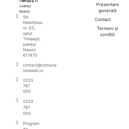
TIMIȘEȘTI
Prezentare
Județul
generală
Neamț
Str.
Contact
Neamțului,
nr. 83,
Termeni și
satul
condiții
Timișești,
județul
Neamț
617470
contact@comuna-
timisesti.ro
0233
787
050
0233
787
050
Program
de