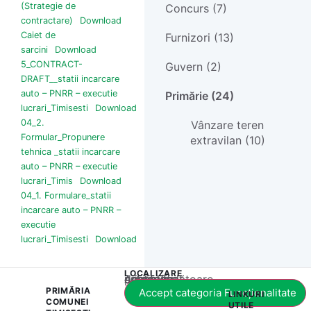
(Strategie de
Concurs (7)
contractare)
Download
Caiet de
Furnizori (13)
sarcini
Download
5_CONTRACT-
Guvern (2)
DRAFT__statii incarcare
auto – PNRR – executie
Primărie (24)
lucrari_Timisesti
Download
04_2.
Vânzare teren
Formular_Propunere
extravilan (10)
tehnica _statii incarcare
auto – PNRR – executie
lucrari_Timis
Download
04_1. Formulare_statii
incarcare auto – PNRR –
executie
lucrari_Timisesti
Download
LOCALIZARE
Acest conținut este blocat până când acceptați categoria corespunzătoare de cookie-uri.
PRIMĂRIA
Accept categoria Funcționalitate
LINKURI
COMUNEI
UTILE