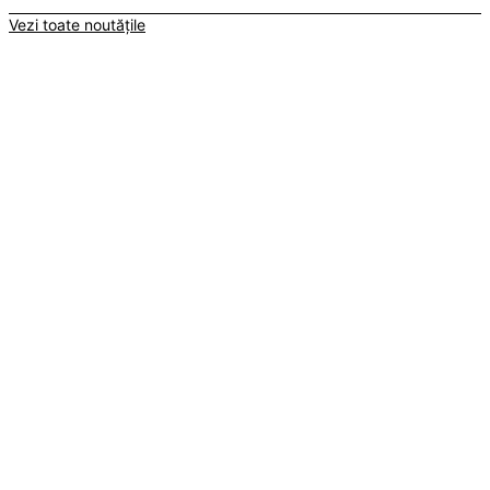
Vezi toate noutățile
Timișești
°
20
C
NORI ÎMPRĂȘTIAȚI
Răsărit: 05:59
Apus: 20:39