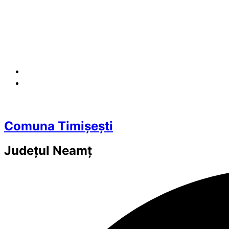
Comuna Timișești
Județul
Neamț