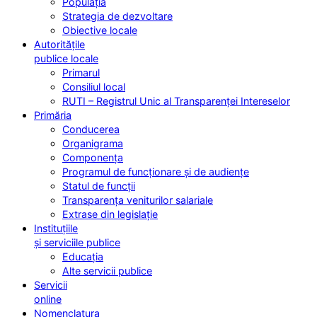
Populația
Strategia de dezvoltare
Obiective locale
Autoritățile
publice locale
Primarul
Consiliul local
RUTI – Registrul Unic al Transparenței Intereselor
Primăria
Conducerea
Organigrama
Componența
Programul de funcționare și de audiențe
Statul de funcții
Transparența veniturilor salariale
Extrase din legislație
Instituțiile
și serviciile publice
Educația
Alte servicii publice
Servicii
online
Nomenclatura