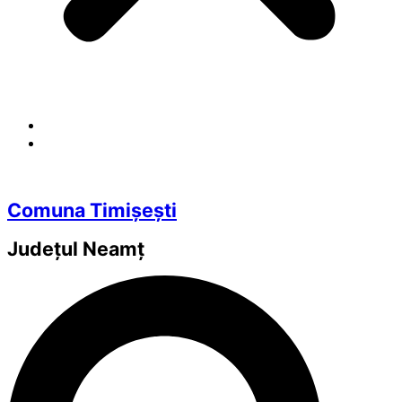
Comuna Timișești
Județul
Neamț