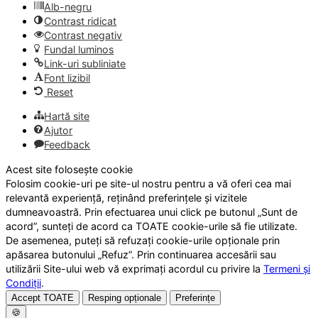
Alb-negru
Contrast ridicat
Contrast negativ
Fundal luminos
Link-uri subliniate
Font lizibil
Reset
Hartă site
Ajutor
Feedback
Acest site folosește cookie
Folosim cookie-uri pe site-ul nostru pentru a vă oferi cea mai
relevantă experiență, reținând preferințele și vizitele
dumneavoastră. Prin efectuarea unui click pe butonul „Sunt de
acord”, sunteți de acord ca TOATE cookie-urile să fie utilizate.
De asemenea, puteți să refuzați cookie-urile opționale prin
apăsarea butonului „Refuz”. Prin continuarea accesării sau
utilizării Site-ului web vă exprimați acordul cu privire la
Termeni și
Condiții
.
Accept TOATE
Resping opționale
Preferințe
🍪