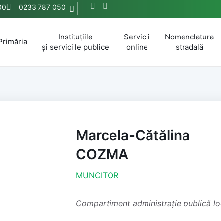
:00
0233 787 050
Instituțiile
Servicii
Nomenclatura
Primăria
și serviciile publice
online
stradală
Marcela-Cătălina
COZMA
MUNCITOR
Compartiment administrație publică loc