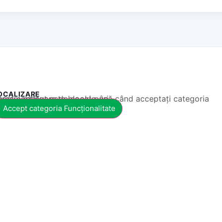
OCALIZARE
 conținut este blocat până când acceptați categoria corespunzătoare de cookie-uri.
Accept categoria Funcționalitate