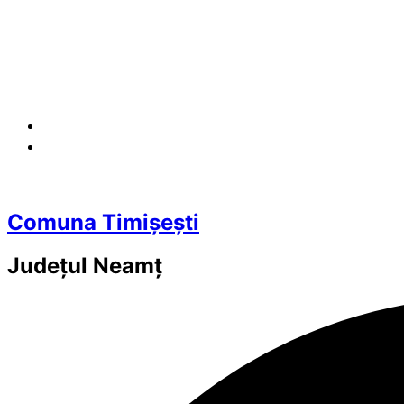
Comuna Timișești
Județul
Neamț