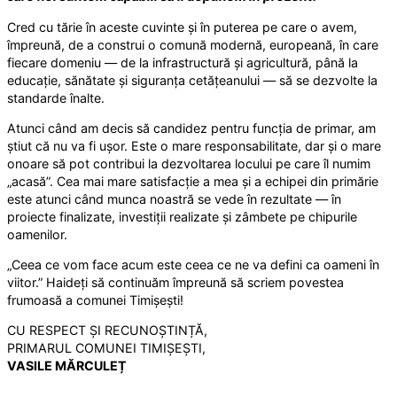
Cred cu tărie în aceste cuvinte și în puterea pe care o avem,
împreună, de a construi o comună modernă, europeană, în care
fiecare domeniu — de la infrastructură și agricultură, până la
educație, sănătate și siguranța cetățeanului — să se dezvolte la
standarde înalte.
Atunci când am decis să candidez pentru funcția de primar, am
știut că nu va fi ușor. Este o mare responsabilitate, dar și o mare
onoare să pot contribui la dezvoltarea locului pe care îl numim
„acasă”. Cea mai mare satisfacție a mea și a echipei din primărie
este atunci când munca noastră se vede în rezultate — în
proiecte finalizate, investiții realizate și zâmbete pe chipurile
oamenilor.
„Ceea ce vom face acum este ceea ce ne va defini ca oameni în
viitor.” Haideți să continuăm împreună să scriem povestea
frumoasă a comunei Timișești!
CU RESPECT ȘI RECUNOȘTINȚĂ,
PRIMARUL COMUNEI TIMIȘEȘTI,
VASILE MĂRCULEȚ