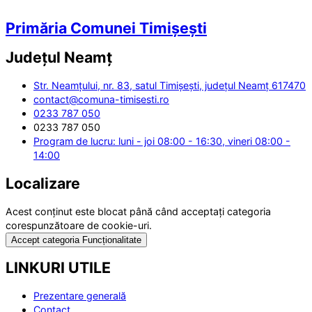
Primăria Comunei Timișești
Județul
Neamț
Str. Neamțului, nr. 83, satul Timișești, județul Neamț 617470
contact@comuna-timisesti.ro
0233 787 050
0233 787 050
Program de lucru: luni - joi 08:00 - 16:30, vineri 08:00 -
14:00
Localizare
Acest conținut este blocat până când acceptați categoria
corespunzătoare de cookie-uri.
Accept categoria Funcționalitate
LINKURI UTILE
Prezentare generală
Contact