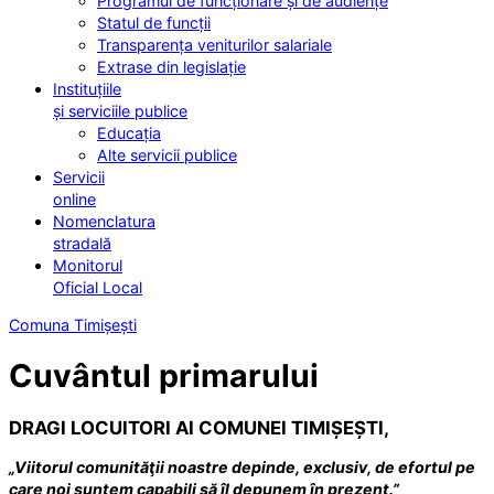
Programul de funcționare și de audiențe
Statul de funcții
Transparența veniturilor salariale
Extrase din legislație
Instituțiile
și serviciile publice
Educația
Alte servicii publice
Servicii
online
Nomenclatura
stradală
Monitorul
Oficial Local
Comuna Timișești
Cuvântul primarului
DRAGI LOCUITORI AI COMUNEI TIMIȘEȘTI,
„Viitorul comunităţii noastre depinde, exclusiv, de efortul pe
care noi suntem capabili să îl depunem în prezent.”