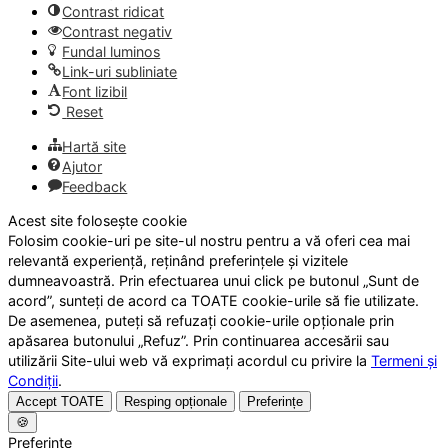
Contrast ridicat
Contrast negativ
Fundal luminos
Link-uri subliniate
Font lizibil
Reset
Hartă site
Ajutor
Feedback
Acest site folosește cookie
Folosim cookie-uri pe site-ul nostru pentru a vă oferi cea mai
relevantă experiență, reținând preferințele și vizitele
dumneavoastră. Prin efectuarea unui click pe butonul „Sunt de
acord”, sunteți de acord ca TOATE cookie-urile să fie utilizate.
De asemenea, puteți să refuzați cookie-urile opționale prin
apăsarea butonului „Refuz”. Prin continuarea accesării sau
utilizării Site-ului web vă exprimați acordul cu privire la
Termeni și
Condiții
.
Accept TOATE
Resping opționale
Preferințe
🍪
Preferințe