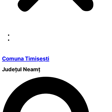
Comuna Timișești
Județul
Neamț