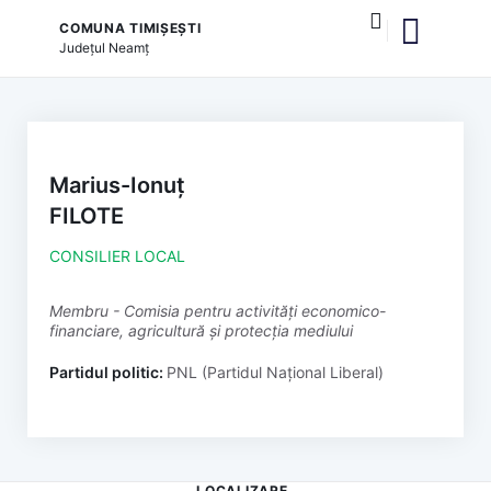
COMUNA TIMIȘEȘTI
Județul
Neamț
și serviciile publice
Marius-Ionuț
FILOTE
CONSILIER LOCAL
membru - Comisia pentru activități economico-
financiare, agricultură și protecția mediului
Partidul politic:
PNL (Partidul Național Liberal)
LOCALIZARE