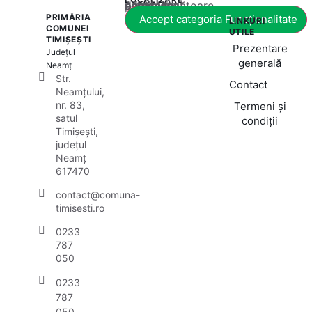
Acest conținut este blocat până când acceptați categoria corespunzătoare de cookie-uri.
PRIMĂRIA
Accept categoria Funcționalitate
LINKURI
COMUNEI
UTILE
TIMIȘEȘTI
Prezentare
Județul
generală
Neamț
Str.
Contact
Neamțului,
nr. 83,
Termeni și
satul
condiții
Timișești,
județul
Neamț
617470
contact@comuna-
timisesti.ro
0233
787
050
0233
787
050