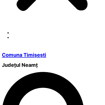
Comuna Timișești
Județul
Neamț