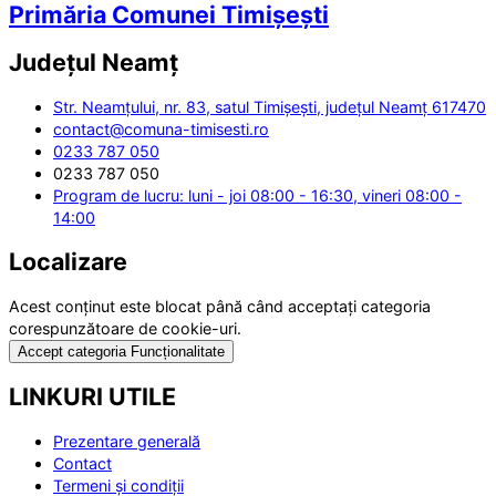
Primăria Comunei Timișești
Județul
Neamț
Str. Neamțului, nr. 83, satul Timișești, județul Neamț 617470
contact@comuna-timisesti.ro
0233 787 050
0233 787 050
Program de lucru: luni - joi 08:00 - 16:30, vineri 08:00 -
14:00
Localizare
Acest conținut este blocat până când acceptați categoria
corespunzătoare de cookie-uri.
Accept categoria Funcționalitate
LINKURI UTILE
Prezentare generală
Contact
Termeni și condiții