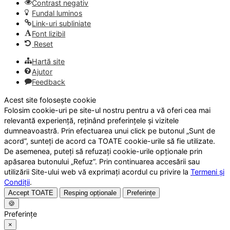
Contrast negativ
Fundal luminos
Link-uri subliniate
Font lizibil
Reset
Hartă site
Ajutor
Feedback
Acest site folosește cookie
Folosim cookie-uri pe site-ul nostru pentru a vă oferi cea mai
relevantă experiență, reținând preferințele și vizitele
dumneavoastră. Prin efectuarea unui click pe butonul „Sunt de
acord”, sunteți de acord ca TOATE cookie-urile să fie utilizate.
De asemenea, puteți să refuzați cookie-urile opționale prin
apăsarea butonului „Refuz”. Prin continuarea accesării sau
utilizării Site-ului web vă exprimați acordul cu privire la
Termeni și
Condiții
.
Accept TOATE
Resping opționale
Preferințe
🍪
Preferințe
×