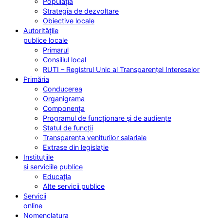
Populația
Strategia de dezvoltare
Obiective locale
Autoritățile
publice locale
Primarul
Consiliul local
RUTI – Registrul Unic al Transparenței Intereselor
Primăria
Conducerea
Organigrama
Componența
Programul de funcționare și de audiențe
Statul de funcții
Transparența veniturilor salariale
Extrase din legislație
Instituțiile
și serviciile publice
Educația
Alte servicii publice
Servicii
online
Nomenclatura