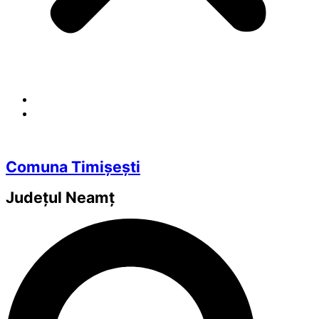
Comuna Timișești
Județul
Neamț