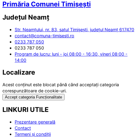
Primăria Comunei Timișești
Județul
Neamț
Str. Neamțului, nr. 83, satul Timișești, județul Neamț 617470
contact@comuna-timisesti.ro
0233 787 050
0233 787 050
Program de lucru: luni - joi 08:00 - 16:30, vineri 08:00 -
14:00
Localizare
Acest conținut este blocat până când acceptați categoria
corespunzătoare de cookie-uri.
Accept categoria Funcționalitate
LINKURI UTILE
Prezentare generală
Contact
Termeni și condiții