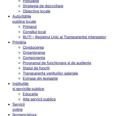
Populația
Strategia de dezvoltare
Obiective locale
Autoritățile
publice locale
Primarul
Consiliul local
RUTI – Registrul Unic al Transparenței Intereselor
Primăria
Conducerea
Organigrama
Componența
Programul de funcționare și de audiențe
Statul de funcții
Transparența veniturilor salariale
Extrase din legislație
Instituțiile
și serviciile publice
Educația
Alte servicii publice
Servicii
online
Nomenclatura